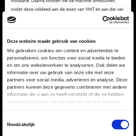
installatie. Daarna konden we de machine ombouwen,
zodat deze voldeed aan de eisen van VMT én aan die van
de Qualisteelcoat normering.
Engineer Klaas van den Belt
heeft mij geassisteerd om een chemisch bewerkingsbad
van RVS achter de bestaande installatie te maken. Klaas
Deze website maakt gebruik van cookies
heeft de bak uitgetekend en VMT heeft het
We gebruiken cookies om content en advertenties te
bewerkingsbad vervolgens geproduceerd en eronder
personaliseren, om functies voor social media te bieden
gezet. Dat was in januari 2022 en sindsdien hebben we de
en om ons websiteverkeer te analyseren. Ook delen we
coatinglijn in gebruik.”
informatie over uw gebruik van onze site met onze
partners voor social media, adverteren en analyse. Deze
Poedercoaten volgens de
partners kunnen deze gegevens combineren met andere
Qualisteelcoat certificering
informatie die u aan ze heeft verstrekt of die ze hebben
Dankzij de samenwerking tussen Coatingsystemen van der
verzameld op basis van uw gebruik van hun services.
Lans en VMT Companies heeft VMT Coating nu een
coatinglijn staan die uitstekende kwaliteit buitenbestendig
Toestemmingsselectie
Noodzakelijk
spuitwerk levert. Of het nu gaat om metaal, aluminium of
verzinkte materialen. Iwan: “De lijn levert zelfs zulke goede