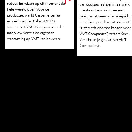
natuur. En reizen op dit moment de
van duurzaam stalen maatwerk
hele wereld over! Voor de
meubilair beschikt over een
productie, werkt Caspar (eigenaar
geautomatiseerd machinepark. 
en designer van
Cabin ANNA
)
een eigen poedercoat-installatie
samen met VMT Companies. In dit
“Dat biedt enorme kansen voor
interview vertelt de eigenaar
VMT Companies”, vertelt Kees
waarom hij op VMT kan bouwen.
Verschoor (eigenaar van VMT
Companies).