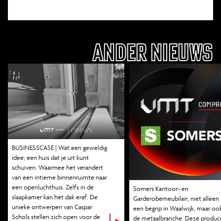
ANDER NIEUWS
BUSINESSCASE | Wat een geweldig
idee; een huis dat je uit kunt
schuiven. Waarmee het verandert
van een intieme binnenruimte naar
een openluchthuis. Zelfs in de
Somers Kantoor- en
slaapkamer kan het dak eraf. De
Garderobemeubilair; niet alleen
unieke ontwerpen van
Caspar
een begrip in Waalwijk, maar ook
Schols
stellen zich open voor de
de metaalbranche. Deze produc