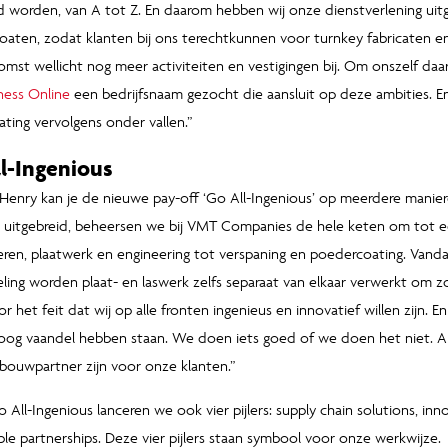
 worden, van A tot Z. En daarom hebben wij onze dienstverlening uit
aten, zodat klanten bij ons terechtkunnen voor turnkey fabricaten e
mst wellicht nog meer activiteiten en vestigingen bij. Om onszelf d
ness Online
een bedrijfsnaam gezocht die aansluit op deze ambities. E
ing vervolgens onder vallen.”
l-Ingenious
Henry kan je de nieuwe pay-off ‘Go All-Ingenious’ op meerdere manier
s uitgebreid, beheersen we bij VMT Companies de hele keten om tot e
ren, plaatwerk en engineering tot verspaning en poedercoating. Vandaa
ling worden plaat- en laswerk zelfs separaat van elkaar verwerkt om zo
r het feit dat wij op alle fronten ingenieus en innovatief willen zijn. En 
oog vaandel hebben staan. We doen iets goed of we doen het niet. A
ouwpartner zijn voor onze klanten.”
 All-Ingenious lanceren we ook vier pijlers: supply chain solutions, in
ble partnerships. Deze vier pijlers staan symbool voor onze werkwijze.