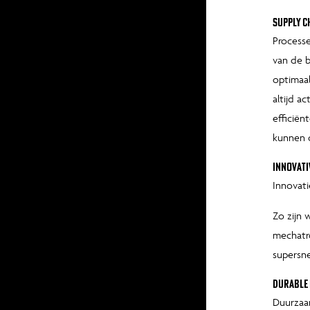
Supply c
Processe
van de b
optimaal
altijd a
efficiën
kunnen o
Innovati
Innovati
Zo zijn 
mechatro
supersne
Durable
Duurzaam