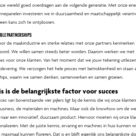
onze wereld goed overdragen aan de volgende generatie. Met onze en
nnepanelen investeren we in duurzaamheid en maatschappelijk veran
en kans zich te ontplooien.
ble partnerships
oor de maakindustrie en sterke relaties met onze partners kenmerken V
woord. We willen samen steeds beter worden. Daarom werken we met 
les voor onze klanten. Van het moment dat we jouw tekening uitlezen en
plevering. We verzorgen het hele proces met betrokkenheid en staan al
ships, waarin we samen denken, samenwerken en samen groeien.
s is de belangrijkste factor voor succes
ces van bovenstaande vier pijlers ligt bij de kennis die wij onze klante
business, de materialen en machines. Maar ook de knowhow om de wen
 naar een innovatief, duurzaam product. Hiervoor moeten wij onze kl
onaliseren. Met de juiste kennis, ervaring en machines in huis kunnen w
 maximaal kunnen floreren. Dat is en blijft eigenlijk ons belangrijkste do