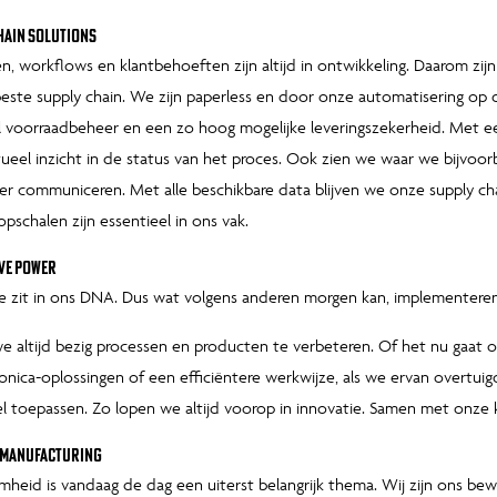
hain solutions
n, workflows en klantbehoeften zijn altijd in ontwikkeling. Daarom zijn
este supply chain. We zijn paperless en door onze automatisering op d
 voorraadbeheer en een zo hoog mogelijke leveringszekerheid. Met ee
ctueel inzicht in de status van het proces. Ook zien we waar we bijvo
ter communiceren. Met alle beschikbare data blijven we onze supply ch
pschalen zijn essentieel in ons vak.
ve power
e zit in ons DNA. Dus wat volgens anderen morgen kan, implementeren
we altijd bezig processen en producten te verbeteren. Of het nu gaat 
nica-oplossingen of een efficiëntere werkwijze, als we ervan overtuig
l toepassen. Zo lopen we altijd voorop in innovatie. Samen met onze 
 manufacturing
heid is vandaag de dag een uiterst belangrijk thema. Wij zijn ons bew