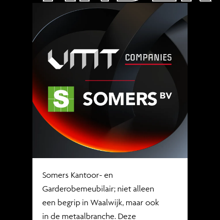
Somers Kantoor- en
Garderobemeubilair; niet alleen
een begrip in Waalwijk, maar ook
in de metaalbranche. Deze