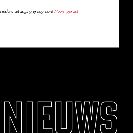
iedere uitdaging graag aan!
Neem gerust
 NIEUWS