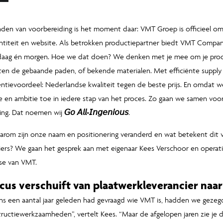
den van voorbereiding is het moment daar: VMT Groep is officieel o
titeit en website. Als betrokken productiepartner biedt VMT Compa
daag én morgen. Hoe we dat doen? We denken met je mee om je produc
en de gebaande paden, of bekende materialen. Met efficiënte supply
ntievoordeel: Nederlandse kwaliteit tegen de beste prijs. En omdat we
e en ambitie toe in iedere stap van het proces. Zo gaan we samen voo
ing. Dat noemen wij
𝘎𝘰 𝘈𝘭𝘭-𝘐𝘯𝘨𝘦𝘯𝘪𝘰𝘶𝘴
.
rom zijn onze naam en positionering veranderd en wat betekent dit 
iers? We gaan het gesprek aan met eigenaar Kees Verschoor en opera
se van VMT.
cus verschuift van plaatwerkleverancier na
ons een aantal jaar geleden had gevraagd wie VMT is, hadden we gezegd
ructiewerkzaamheden”, vertelt Kees. “Maar de afgelopen jaren zie je d