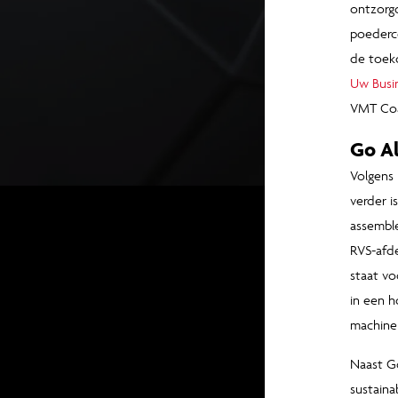
ontzorgd
poederco
de toeko
Uw Busi
VMT Coat
Go Al
Volgens 
verder i
assemble
RVS-afde
staat voo
in een h
machineb
Naast Go
sustaina