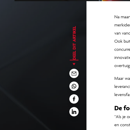
Na maan
merkiden
DEEL DIT ARTIKEL
van van
Ook buit
concurre
innovati
overtuig
Maar waa
leveranc
levensfa
De fo
“Als je 
en const