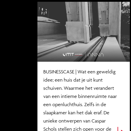
BUSINESSCASE | Wat een geweldig
idee; een huis dat je uit kunt
schuiven. Waarmee het verandert
van een intieme binnenruimte naar
een openluchthuis. Zelfs in de
slaapkamer kan het dak eraf. De
unieke ontwerpen van
Caspar
Schols
stellen zich open voor de