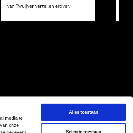
van Twuijver vertellen erover.
binn
Alles toestaan
al media te
 van onze
Selectie toestaan
deze gegevens