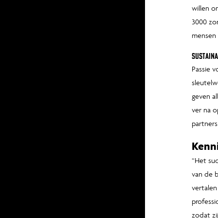
willen 
3000 zo
mensen e
Sustaina
Passie v
sleutel
geven al
ver na o
partner
Kenni
“Het suc
van de 
vertalen
professi
zodat zij